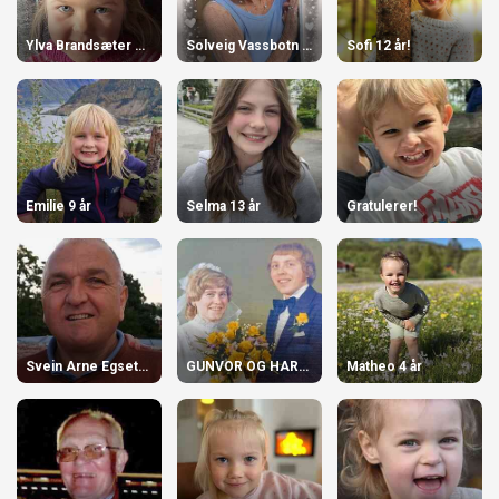
Ylva Brandsæter 5 år
Solveig Vassbotn 90 år
Sofi 12 år!
Emilie 9 år
Selma 13 år
Gratulerer!
Svein Arne Egseth, 70 år
GUNVOR OG HARALD
Matheo 4 år