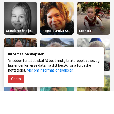
Gratulerer fine jenta vår
Ragne Sunniva Arnesen
Leandra
Informasjonskapsler
Vi jobber for at du skal få best mulig brukeropplevelse, og
lagrer derfor visse data fra ditt besøk for å forbedre
Emma Kanutte Høydal Skavøy
Hurra for Maiken 4 år!
Nils Eimund 2 år
nettstedet.
Mer om informasjonskapsler
.
Godta
Ilia Kristin 5 år!
Hipp hipp hurra!
Solveig 18 år!