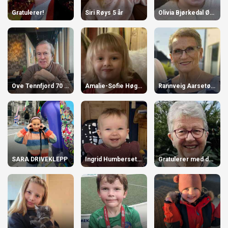
Gratulerer!
Siri Røys 5 år
Olivia Bjørkedal Øvstegård 3 år
Ove Tennfjord 70 år!
Amalie-Sofie Høgstøyl-Torvik 4 år
Rannveig Aarsetøy 80 år!
SARA DRIVEKLEPP
Ingrid Humberset Urke
Gratulerer med dagen, Reidun Å. Bjørlykke!