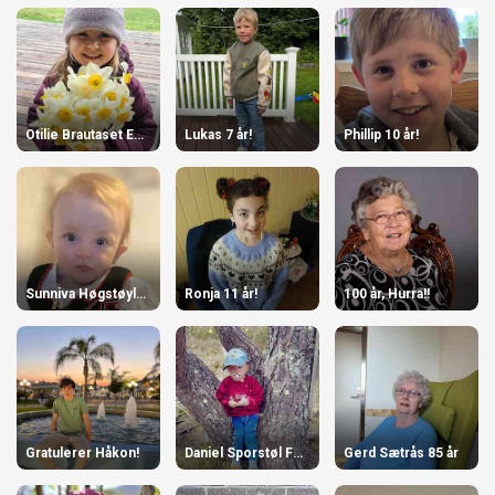
Otilie Brautaset Englund 10.06
Lukas 7 år!
Phillip 10 år!
Sunniva Høgstøyl-Torvik 1 år
Ronja 11 år!
100 år, Hurra!!
Gratulerer Håkon!
Daniel Sporstøl Folkestad
Gerd Sætrås 85 år