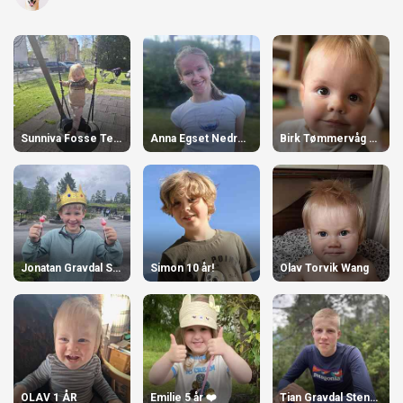
Sunniva Fosse Tennfjord 3 år!
Anna Egset Nedreberg 11 år!
Birk Tømmervåg Engjaberg 1 år
Jonatan Gravdal Stensø
Simon 10 år!
Olav Torvik Wang
OLAV 1 ÅR
Emilie 5 år ❤️
Tian Gravdal Stensø