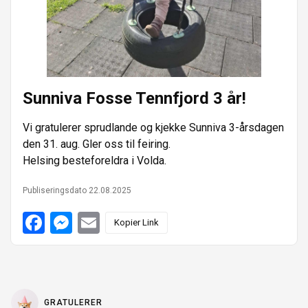
e
n
l
r
l
v
i
d
Sunniva Fosse Tennfjord 3 år!
e
r
Vi gratulerer sprudlande og kjekke Sunniva 3-årsdagen
den 31. aug. Gler oss til feiring.
e
Helsing besteforeldra i Volda.
Publiseringsdato 22.08.2025
F
M
E
Kopier Link
a
e
m
c
s
a
e
s
i
b
e
l
o
n
o
g
k
e
GRATULERER
r