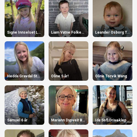
Signe Innselset Langvatn 6 år
Liam Vatne Folkestad 6 år
Leander Osborg Torvik
Hedda Gravdal Stensø
Oline 5 år!
Oline Torvik Wang
Samuel 6 år
Mariann Dypveit Brekke 70 år
Ida Sofi Driveklepp 13 år 🎉!