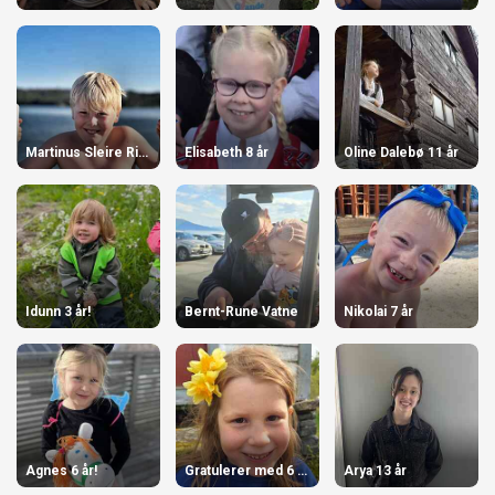
Martinus Sleire Riise
Elisabeth 8 år
Oline Dalebø 11 år
Idunn 3 år!
Bernt-Rune Vatne
Nikolai 7 år
Agnes 6 år!
Gratulerer med 6 år, June!
Arya 13 år