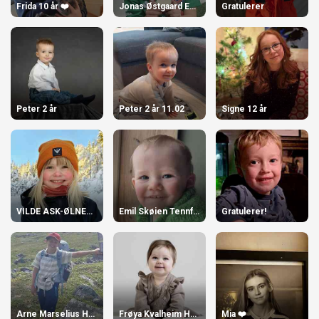
Frida 10 år ❤️
Jonas Østgaard Engjaberg 8 år.
Gratulerer
Peter 2 år
Peter 2 år 11.02
Signe 12 år
VILDE ASK-ØLNES 7 ÅR
Emil Skøien Tennfjord 1 år!
Gratulerer!
Arne Marselius Høydal 10 år!
Frøya Kvalheim Hoggen, 1 år
Mia ❤️