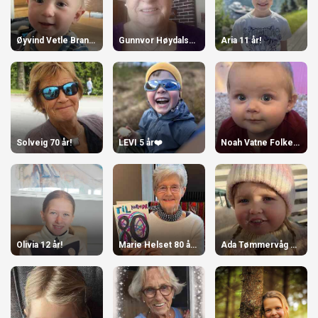
Øyvind Vetle Brandsæter 1 år
Gunnvor Høydalsvik 80 år!
Aria 11 år!
Solveig 70 år!
LEVI 5 år❤️
Noah Vatne Folkestad 1 år
Olivia 12 år!
Marie Helset 80 år 14. Mars
Ada Tømmervåg Engjaberg 4 år