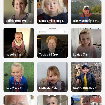
Solfrid Brudevoll 90 år!
Nora-Emilie Høgstøyl-Torvik 3 år
Idar Muren flyte 90 år den 29. april!
Isabelle 1 år
Tobias 15 år❤️
Lovise 7 år
Julia 7 år <3
Mathilde Osborg Torvik
DAVID JOHANNES HJORTHAUG FLØTRE