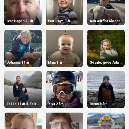
Ivar Hagen 70 år
Ivar Røys 3 år
Ada Aarflot Kleppe
Johanna 14 år
Maja 1 år
Gøyale, gode Ada vår!
Eskild 11 år & Falk 6 år
Ylva 2 år!
Baran 8 år!