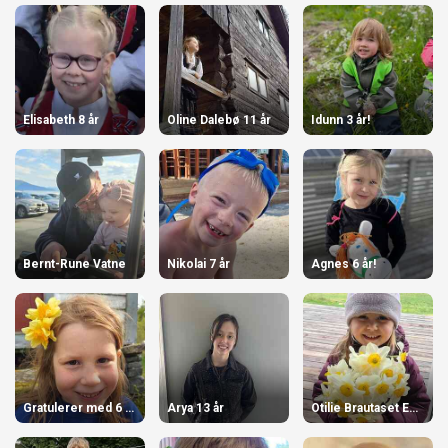
Elisabeth 8 år
Oline Dalebø 11 år
Idunn 3 år!
Bernt-Rune Vatne
Nikolai 7 år
Agnes 6 år!
Gratulerer med 6 år, June!
Arya 13 år
Otilie Brautaset Englund 10.06