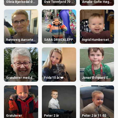
Olivia Bjørkedal Øvstegård 3 år
Ove Tennfjord 70 år!
Amalie-Sofie Høgstøyl-Torvik 4 år
Rannveig Aarsetøy 80 år!
SARA DRIVEKLEPP
Ingrid Humberset Urke
Gratulerer med dagen, Reidun Å. Bjørlykke!
Frida 10 år ❤️
Jonas Østgaard Engjaberg 8 år.
Gratulerer
Peter 2 år
Peter 2 år 11.02