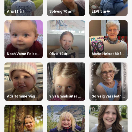
Aria 11 år!
Solveig 70 år!
LEVI 5 år❤️
Noah Vatne Folkestad 1 år
Olivia 12 år!
Marie Helset 80 år 14. Mars
Ada Tømmervåg Engjaberg 4 år
Ylva Brandsæter 5 år
Solveig Vassbotn 90 år