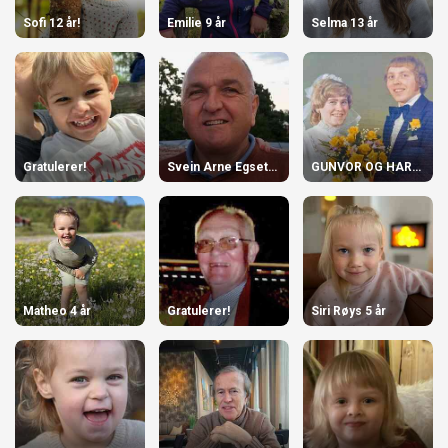
Sofi 12 år!
Emilie 9 år
Selma 13 år
Gratulerer!
Svein Arne Egseth, 70 år
GUNVOR OG HARALD
Matheo 4 år
Gratulerer!
Siri Røys 5 år