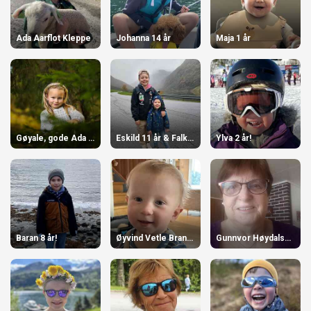
Ada Aarflot Kleppe
Johanna 14 år
Maja 1 år
Gøyale, gode Ada vår!
Eskild 11 år & Falk 6 år
Ylva 2 år!
Baran 8 år!
Øyvind Vetle Brandsæter 1 år
Gunnvor Høydalsvik 80 år!