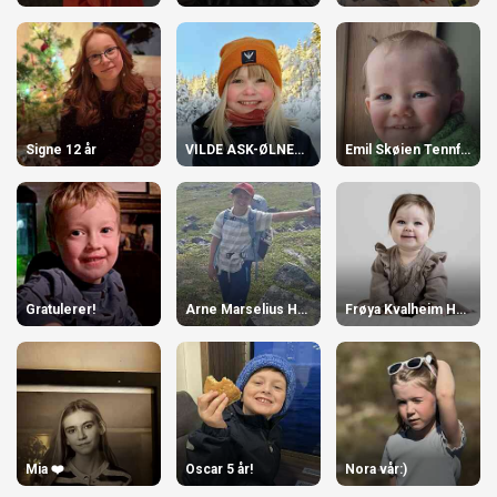
Signe 12 år
VILDE ASK-ØLNES 7 ÅR
Emil Skøien Tennfjord 1 år!
Gratulerer!
Arne Marselius Høydal 10 år!
Frøya Kvalheim Hoggen, 1 år
Mia ❤️
Oscar 5 år!
Nora vår:)