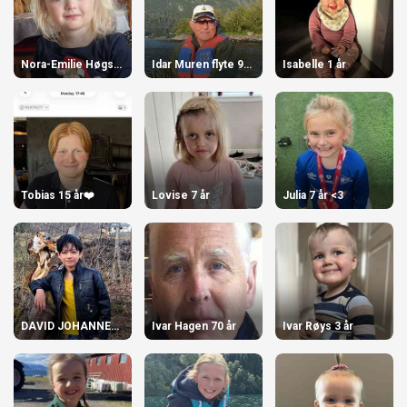
Nora-Emilie Høgstøyl-Torvik 3 år
Idar Muren flyte 90 år den 29. april!
Isabelle 1 år
Tobias 15 år❤️
Lovise 7 år
Julia 7 år <3
DAVID JOHANNES HJORTHAUG FLØTRE
Ivar Hagen 70 år
Ivar Røys 3 år