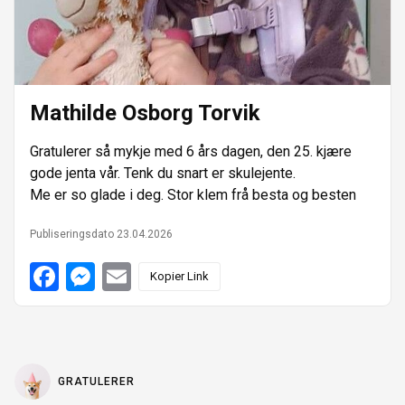
e
n
r
Mathilde Osborg Torvik
Gratulerer så mykje med 6 års dagen, den 25. kjære
gode jenta vår. Tenk du snart er skulejente.
Me er so glade i deg. Stor klem frå besta og besten
Publiseringsdato 23.04.2026
F
M
E
Kopier Link
a
e
m
c
s
a
e
s
i
b
e
l
o
n
o
g
k
e
GRATULERER
r