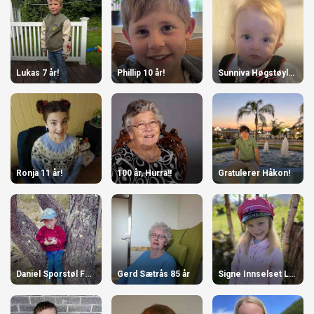
Lukas 7 år!
Phillip 10 år!
Sunniva Høgstøyl-Torvik 1 år
Ronja 11 år!
100 år, Hurra!!
Gratulerer Håkon!
Daniel Sporstøl Folkestad
Gerd Sætrås 85 år
Signe Innselset Langvatn 6 år