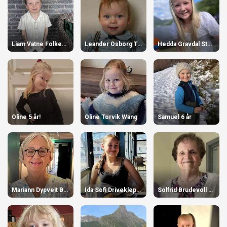
Liam Vatne Folkestad 6 år
Leander Osborg Torvik
Hedda Gravdal Stensø
Oline 5 år!
Oline Torvik Wang
Samuel 6 år
Mariann Dypveit Brekke 70 år
Ida Sofi Driveklepp 13 år 🎉!
Solfrid Brudevoll 90 år!