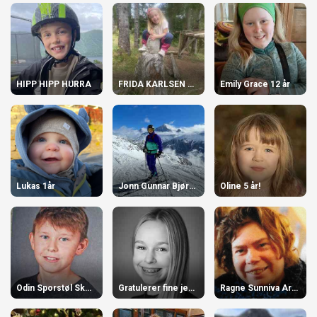
HIPP HIPP HURRA
FRIDA KARLSEN LIASKAR 6 ÅR
Emily Grace 12 år
Lukas 1år
Jonn Gunnar Bjørkedal 70år!
Oline 5 år!
Odin Sporstøl Skotte
Gratulerer fine jenta vår
Ragne Sunniva Arnesen