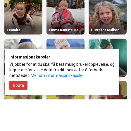
Leandra
Emma Kanutte Høydal Skavøy
Hurra for Maiken 4 år!
Informasjonskapsler
Vi jobber for at du skal få best mulig brukeropplevelse, og
lagrer derfor visse data fra ditt besøk for å forbedre
Nils Eimund 2 år
Ilia Kristin 5 år!
Hipp hipp hurra!
nettstedet.
Mer om informasjonskapsler
.
Godta
Solveig 18 år!
Oliver 8 år
Bursdagshilsen
70 år