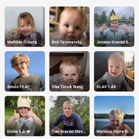
Mathilde Osborg Torvik
Birk Tømmervåg Engjaberg 1 år
Jonatan Gravdal Stensø
Simon 10 år!
Olav Torvik Wang
OLAV 1 ÅR
Emilie 5 år ❤️
Tian Gravdal Stensø
Martinus Sleire Riise