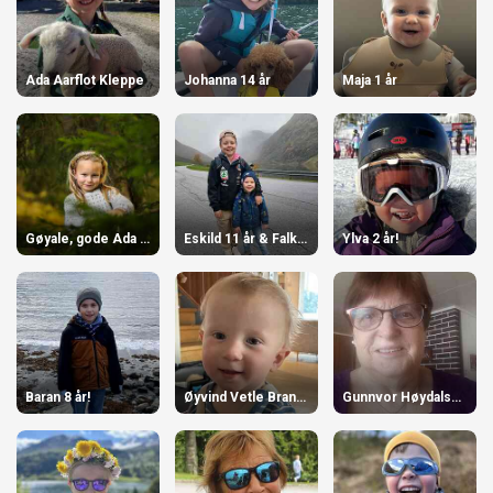
Ada Aarflot Kleppe
Johanna 14 år
Maja 1 år
Gøyale, gode Ada vår!
Eskild 11 år & Falk 6 år
Ylva 2 år!
Baran 8 år!
Øyvind Vetle Brandsæter 1 år
Gunnvor Høydalsvik 80 år!