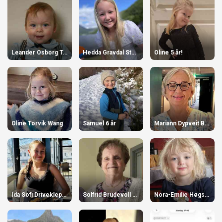
Leander Osborg Torvik
Hedda Gravdal Stensø
Oline 5 år!
Oline Torvik Wang
Samuel 6 år
Mariann Dypveit Brekke 70 år
Ida Sofi Driveklepp 13 år 🎉!
Solfrid Brudevoll 90 år!
Nora-Emilie Høgstøyl-Torvik 3 år