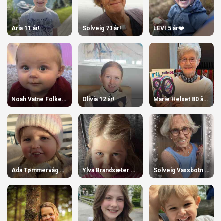
Aria 11 år!
Solveig 70 år!
LEVI 5 år❤️
Noah Vatne Folkestad 1 år
Olivia 12 år!
Marie Helset 80 år 14. Mars
Ada Tømmervåg Engjaberg 4 år
Ylva Brandsæter 5 år
Solveig Vassbotn 90 år