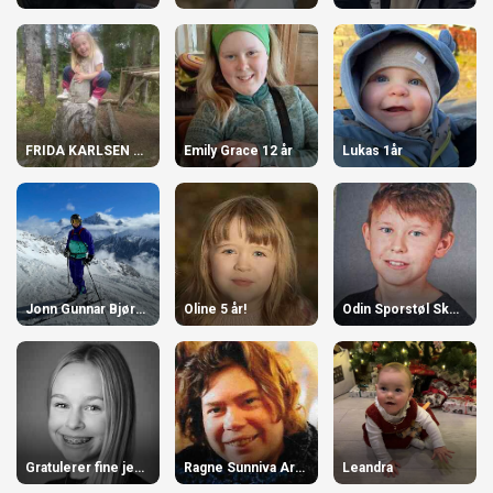
FRIDA KARLSEN LIASKAR 6 ÅR
Emily Grace 12 år
Lukas 1år
Jonn Gunnar Bjørkedal 70år!
Oline 5 år!
Odin Sporstøl Skotte
Gratulerer fine jenta vår
Ragne Sunniva Arnesen
Leandra