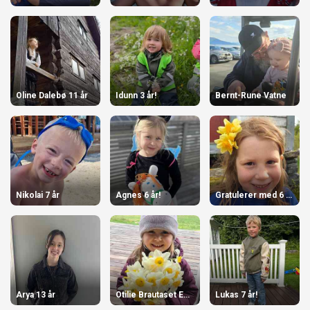
Oline Dalebø 11 år
Idunn 3 år!
Bernt-Rune Vatne
Nikolai 7 år
Agnes 6 år!
Gratulerer med 6 år, June!
Arya 13 år
Otilie Brautaset Englund 10.06
Lukas 7 år!