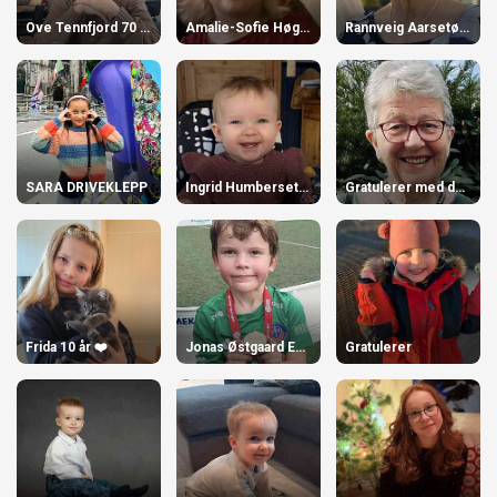
Ove Tennfjord 70 år!
Amalie-Sofie Høgstøyl-Torvik 4 år
Rannveig Aarsetøy 80 år!
SARA DRIVEKLEPP
Ingrid Humberset Urke
Gratulerer med dagen, Reidun Å. Bjørlykke!
Frida 10 år ❤️
Jonas Østgaard Engjaberg 8 år.
Gratulerer