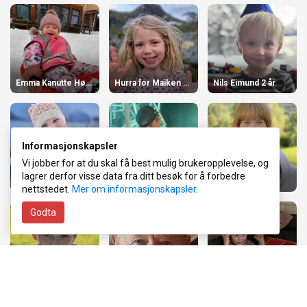
Emma Kanutte Høydal Skavøy
Hurra for Maiken 4 år!
Nils Eimund 2 år
Informasjonskapsler
Vi jobber for at du skal få best mulig brukeropplevelse, og
lagrer derfor visse data fra ditt besøk for å forbedre
Ilia Kristin 5 år!
Hipp hipp hurra!
Solveig 18 år!
nettstedet.
Mer om informasjonskapsler
.
Godta
Oliver 8 år
Bursdagshilsen
Felix 5 år:)