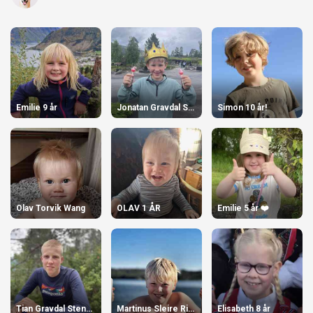
Emilie 9 år
Jonatan Gravdal Stensø
Simon 10 år!
Olav Torvik Wang
OLAV 1 ÅR
Emilie 5 år ❤️
Tian Gravdal Stensø
Martinus Sleire Riise
Elisabeth 8 år