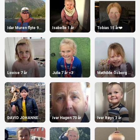
Idar Muren flyte 90 år den 29. april!
Isabelle 1 år
Tobias 15 år❤️
Lovise 7 år
Julia 7 år <3
Mathilde Osborg Torvik
DAVID JOHANNES HJORTHAUG FLØTRE
Ivar Hagen 70 år
Ivar Røys 3 år