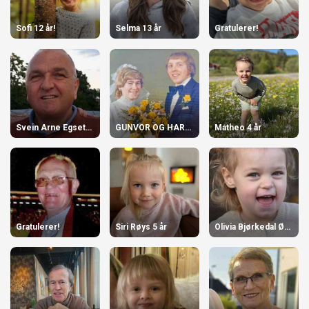
Sofi 12 år!
Selma 13 år
Gratulerer!
Svein Arne Egseth, 70 år
GUNVOR OG HARALD
Matheo 4 år
Gratulerer!
Siri Røys 5 år
Olivia Bjørkedal Øvstegård 3 år