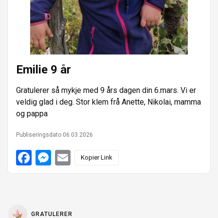
e
n
r
Emilie 9 år
Gratulerer så mykje med 9 års dagen din 6.mars. Vi er
veldig glad i deg. Stor klem frå Anette, Nikolai, mamma
og pappa
Publiseringsdato 06.03.2026
F
M
E
Kopier Link
a
e
m
c
s
a
e
s
i
b
e
l
o
n
o
g
k
e
GRATULERER
r