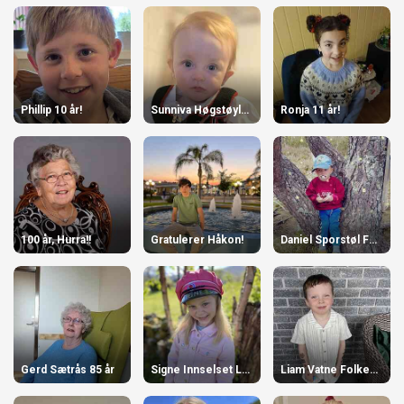
Phillip 10 år!
Sunniva Høgstøyl-Torvik 1 år
Ronja 11 år!
100 år, Hurra!!
Gratulerer Håkon!
Daniel Sporstøl Folkestad
Gerd Sætrås 85 år
Signe Innselset Langvatn 6 år
Liam Vatne Folkestad 6 år