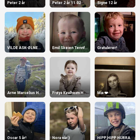
Peter 2 år
Peter 2 år 11.02
Signe 12 år
VILDE ASK-ØLNES 7 ÅR
Emil Skøien Tennfjord 1 år!
Gratulerer!
Arne Marselius Høydal 10 år!
Frøya Kvalheim Hoggen, 1 år
Mia ❤️
Oscar 5 år!
Nora vår:)
HIPP HIPP HURRA