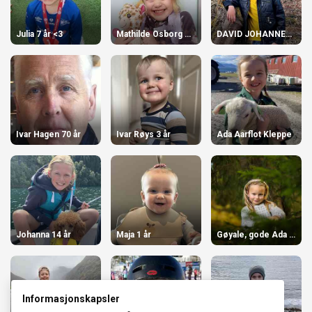
Julia 7 år <3
Mathilde Osborg Torvik
DAVID JOHANNES HJORTHAUG FLØTRE
Ivar Hagen 70 år
Ivar Røys 3 år
Ada Aarflot Kleppe
Johanna 14 år
Maja 1 år
Gøyale, gode Ada vår!
Informasjonskapsler