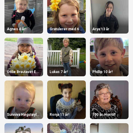
Agnes 6 år!
Gratulerer med 6 år, June!
Arya 13 år
Otilie Brautaset Englund 10.06
Lukas 7 år!
Phillip 10 år!
Sunniva Høgstøyl-Torvik 1 år
Ronja 11 år!
100 år, Hurra!!