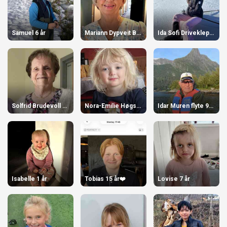
Samuel 6 år
Mariann Dypveit Brekke 70 år
Ida Sofi Driveklepp 13 år 🎉!
Solfrid Brudevoll 90 år!
Nora-Emilie Høgstøyl-Torvik 3 år
Idar Muren flyte 90 år den 29. april!
Isabelle 1 år
Tobias 15 år❤️
Lovise 7 år