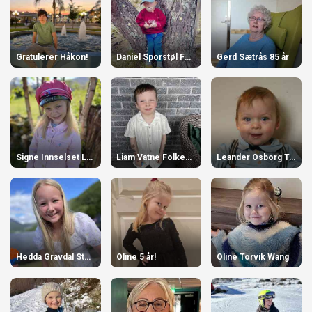
Gratulerer Håkon!
Daniel Sporstøl Folkestad
Gerd Sætrås 85 år
Signe Innselset Langvatn 6 år
Liam Vatne Folkestad 6 år
Leander Osborg Torvik
Hedda Gravdal Stensø
Oline 5 år!
Oline Torvik Wang