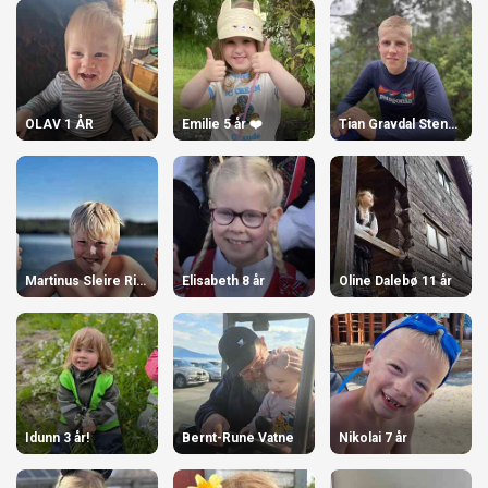
OLAV 1 ÅR
Emilie 5 år ❤️
Tian Gravdal Stensø
Martinus Sleire Riise
Elisabeth 8 år
Oline Dalebø 11 år
Idunn 3 år!
Bernt-Rune Vatne
Nikolai 7 år