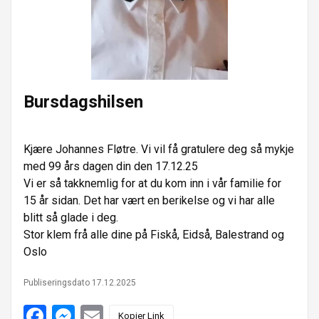
e
n
r
Bursdagshilsen
Kjære Johannes Fløtre. Vi vil få gratulere deg så mykje
med 99 års dagen din den 17.12.25
Vi er så takknemlig for at du kom inn i vår familie for
15 år sidan. Det har vært en berikelse og vi har alle
blitt så glade i deg.
Stor klem frå alle dine på Fiskå, Eidså, Balestrand og
Oslo
Publiseringsdato 17.12.2025
F
M
E
Kopier Link