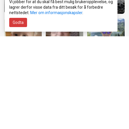
Vi jobber for at du skal få best mulig brukeropplevelse, og
lagrer derfor visse data fra ditt besøk for å forbedre
Eskild 11 år & Falk 6 år
Ylva 2 år!
Baran 8 år!
nettstedet.
Mer om informasjonskapsler
.
Godta
Øyvind Vetle Brandsæter 1 år
Gunnvor Høydalsvik 80 år!
Aria 11 år!
Solveig 70 år!
LEVI 5 år❤️
Noah Vatne Folkestad 1 år