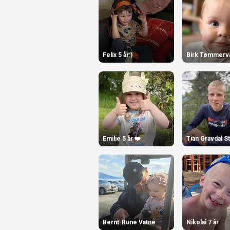
Felix 5 år:)
Emilie 5 år ❤️
Tian Gravdal S
Bernt-Rune Vatne
Nikolai 7 år