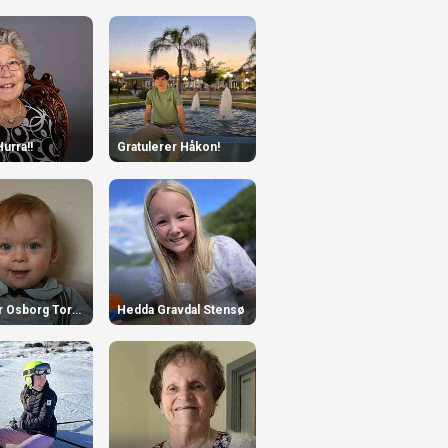
Hurra!!
Gratulerer Håkon!
Leander Osborg Torvik
Hedda Gravdal Stensø