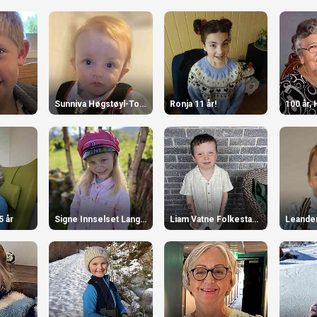
Sunniva Høgstøyl-Torvik 1 år
Ronja 11 år!
100 år, 
5 år
Signe Innselset Langvatn 6 år
Liam Vatne Folkestad 6 år