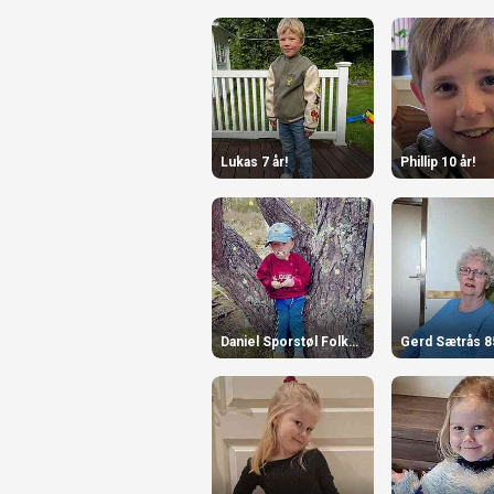
Lukas 7 år!
Phillip 10 år!
Daniel Sporstøl Folkestad
Gerd Sætrås 8