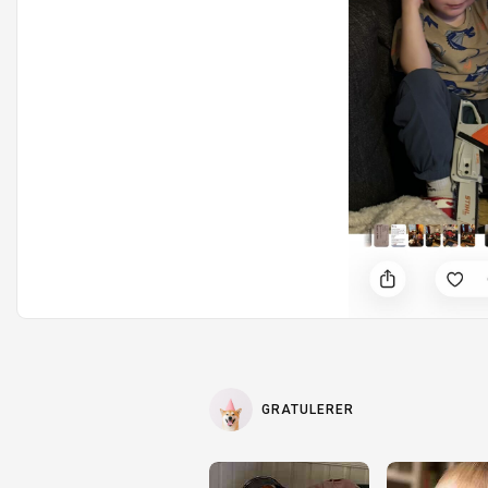
e
r
GRATULERER