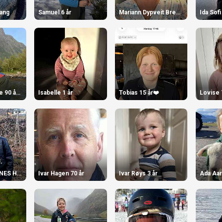
Wang
Samuel 6 år
Mariann Dypveit Brekke 70 år
Idar Muren flyte 90 år den 29. april!
Isabelle 1 år
Tobias 15 år❤️
Lovise 
DAVID JOHANNES HJORTHAUG FLØTRE
Ivar Hagen 70 år
Ivar Røys 3 år
Ada Aar