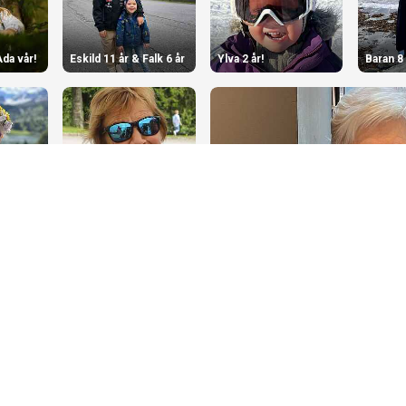
da vår!
Eskild 11 år & Falk 6 år
Ylva 2 år!
Baran 8 
Solveig 70 år!
Marie Helset 80 år 14. 
Noah Vatne Folkestad 1 år
Olivia 12 år!