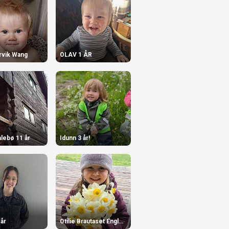
rvik Wang
OLAV 1 ÅR
alebø 11 år
Idunn 3 år!
 år
Otilie Brautaset Englund 10.06