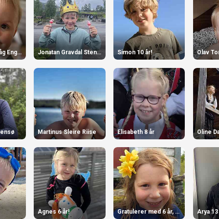
Birk Tømmervåg Engjaberg 1 år
Jonatan Gravdal Stensø
Simon 10 år!
Olav To
tensø
Martinus Sleire Riise
Elisabeth 8 år
Oline D
Agnes 6 år!
Gratulerer med 6 år, June!
Arya 13