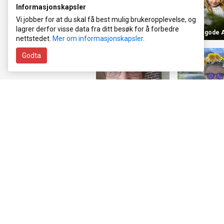
Informasjonskapsler
Vi jobber for at du skal få best mulig brukeropplevelse, og
lagrer derfor visse data fra ditt besøk for å forbedre
Maja 1 år
Gøyale, gode A
nettstedet.
Mer om informasjonskapsler
.
Godta
Gunnvor Høydalsvik 80 år!
Aria 11 år!
LEVI 5 år❤️