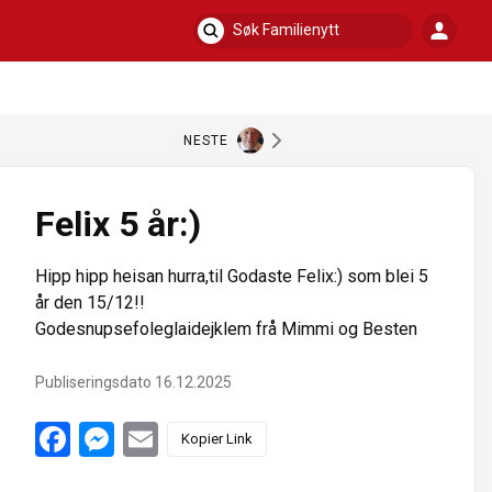
N
S
a
ø
v
i
k
g
F
a
a
NESTE
s
m
j
i
o
Felix 5 år:)
l
n
i
f
o
e
Hipp hipp heisan hurra,til Godaste Felix:) som blei 5
r
n
år den 15/12!!
h
y
Godesnupsefoleglaidejklem frå Mimmi og Besten
o
t
v
t
e
Publiseringsdato 16.12.2025
d
s
F
M
E
i
Kopier Link
a
e
m
d
c
s
a
e
s
i
e