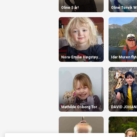
Oline 5 år!
Oline Torvik 
Nora-Emilie Høgstøyl-Torvik 3 år
Mathilde Osborg Torvik