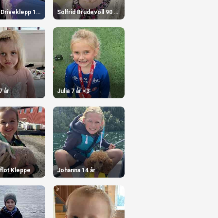
Ida Sofi Driveklepp 13 år 🎉!
Solfrid Brudevoll 90 år!
7 år
Julia 7 år <3
flot Kleppe
Johanna 14 år